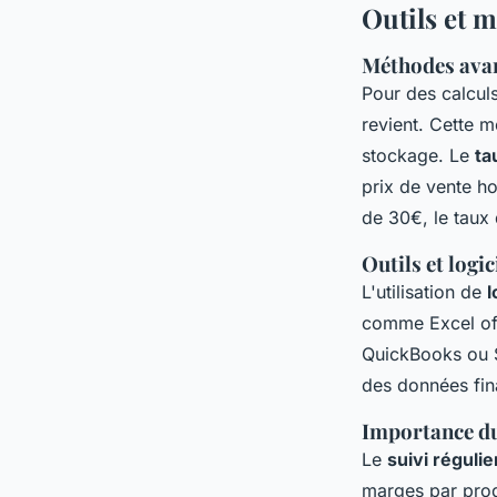
Outils et 
Méthodes avan
Pour des calcul
revient. Cette mé
stockage. Le
ta
prix de vente h
de 30€, le taux
Outils et logi
L'utilisation de
l
comme Excel off
QuickBooks ou Sa
des données fin
Importance du 
Le
suivi régulie
marges par produ