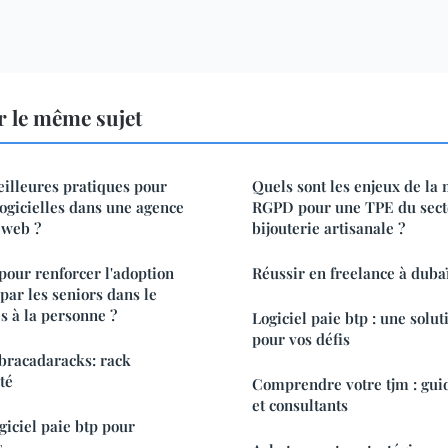
 le même sujet
eilleures pratiques pour
Quels sont les enjeux de la
logicielles dans une agence
RGPD pour une TPE du sect
 web ?
bijouterie artisanale ?
our renforcer l'adoption
Réussir en freelance à dubaï
 par les seniors dans le
s à la personne ?
Logiciel paie btp : une solu
pour vos défis
bracadaracks: rack
té
Comprendre votre tjm : gui
et consultants
giciel paie btp pour
s