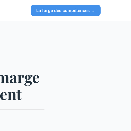
La forge des compétences →
 marge
ent