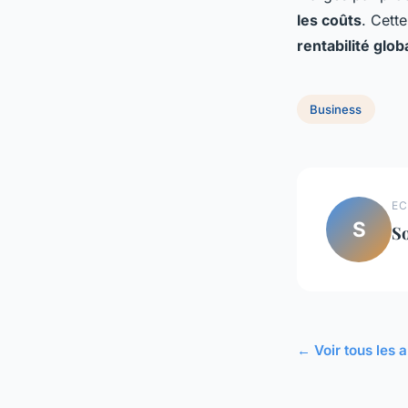
les coûts
. Cett
rentabilité glob
Business
EC
S
S
← Voir tous les a