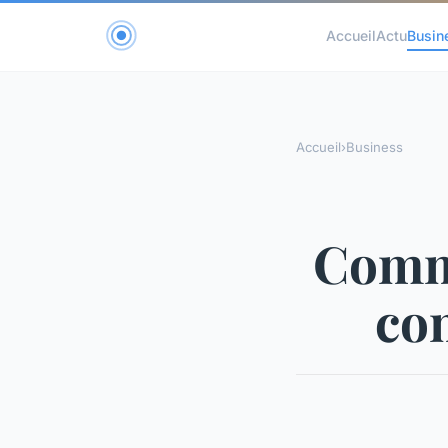
Accueil
Actu
Busin
Accueil
›
Business
Comme
co