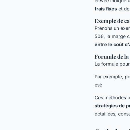
élevée indique 
frais fixes
et de
Exemple de cal
Prenons un exem
50€, la marge c
entre le coût d'
Formule de l
La formule pour
Par exemple, po
est:
Ces méthodes p
stratégies de p
détaillées, cons