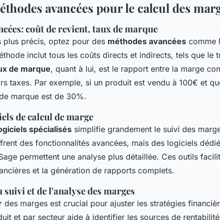
méthodes avancées pour le calcul des mar
cées: coût de revient, taux de marque
s plus précis, optez pour des
méthodes avancées
comme l
thode inclut tous les coûts directs et indirects, tels que le t
ux de marque
, quant à lui, est le rapport entre la marge co
ors taxes. Par exemple, si un produit est vendu à 100€ et q
 de marque est de 30%.
ciels de calcul de marge
ogiciels spécialisés
simplifie grandement le suivi des marge
rent des fonctionnalités avancées, mais des logiciels déd
ge permettent une analyse plus détaillée. Ces outils facilite
ancières et la génération de rapports complets.
suivi et de l'analyse des marges
r
des marges est crucial pour ajuster les stratégies financièr
it et par secteur aide à identifier les sources de rentabilit