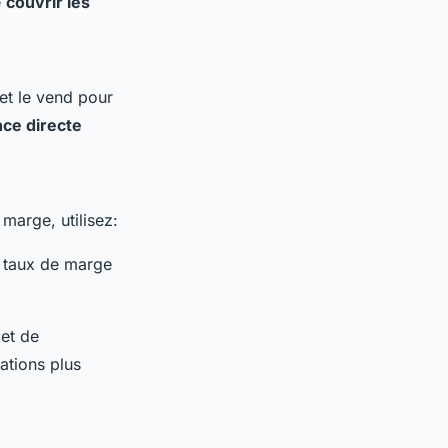
e
couvrir les
et le vend pour
nce directe
marge, utilisez:
e taux de marge
et de
ations plus