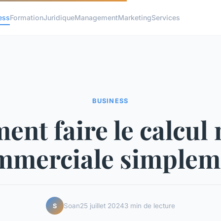
ess
Formation
Juridique
Management
Marketing
Services
BUSINESS
nt faire le calcul
mmerciale simplem
Soan
25 juillet 2024
3 min de lecture
S