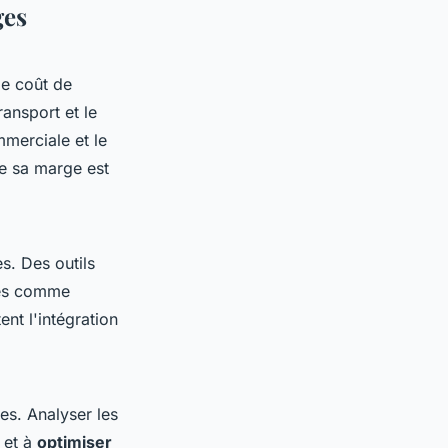
ges
e coût de
ransport et le
mmerciale et le
ue sa marge est
s. Des outils
iés comme
nt l'intégration
es. Analyser les
é et à
optimiser