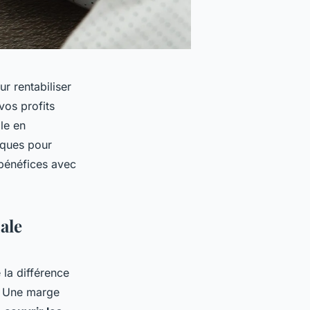
r rentabiliser
vos profits
le en
iques pour
 bénéfices avec
ale
 la différence
s. Une marge