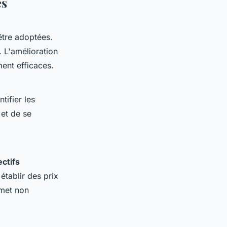
es
 être adoptées.
. L'amélioration
ent efficaces.
tifier les
 et de se
ectifs
 établir des prix
rmet non