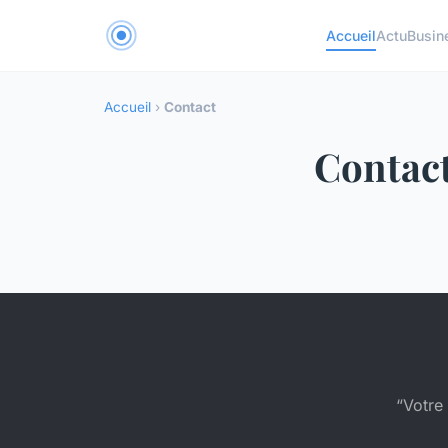
Accueil
Actu
Busin
Accueil
›
Contact
Contac
“Votre