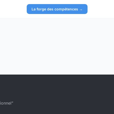
La forge des compétences →
ionnel”