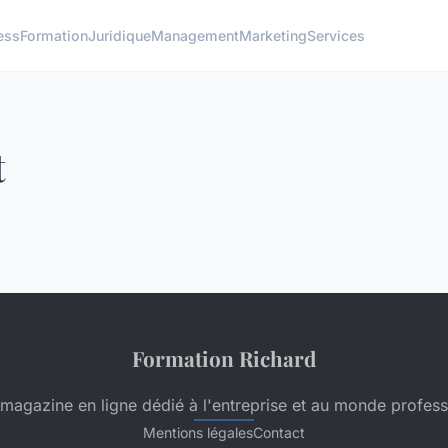
ess
Formation
Juridique
Management
Marketing
Services
t
Formation Richard
 magazine en ligne dédié à l'entreprise et au monde profess
Mentions légales
Contact