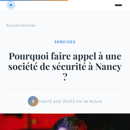
Accueil
›
Services
SERVICES
Pourquoi faire appel à une
société de sécurité à Nancy
?
Soan
12 août 2024
3 min de lecture
S