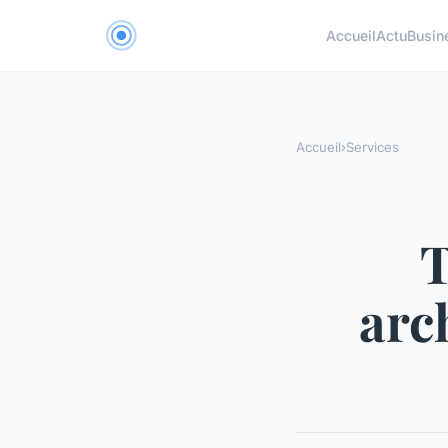
Accueil
Actu
Busin
Accueil
›
Services
T
arc