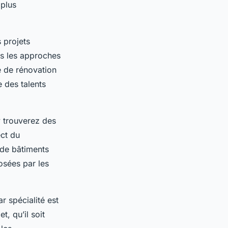
 plus
s projets
ans les approches
e de rénovation
 des talents
y trouverez des
ect du
 de bâtiments
osées par les
r spécialité est
t, qu’il soit