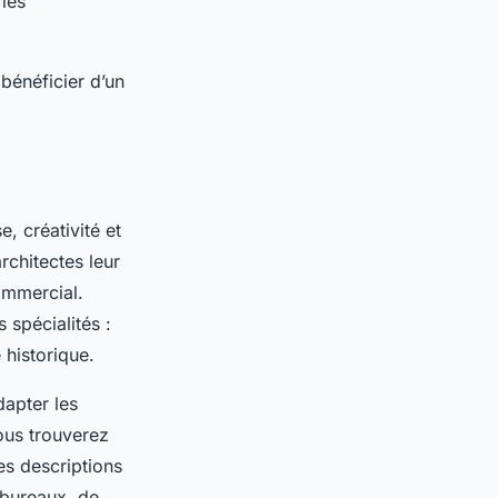
 les
bénéficier d’un
e, créativité et
rchitectes leur
commercial.
spécialités :
 historique.
dapter les
ous trouverez
es descriptions
 bureaux, de