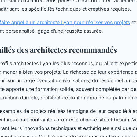
mercial ou culturel. Vous pouvez ainsi comparer facilement
trisant les spécificités techniques et créatives requises.
faire appel à un architecte Lyon pour réaliser vos projets
et 
personnalisé, gage d’une réussite assurée.
taillés des architectes recommandés
ofils architectes Lyon les plus reconnus, qui allient expertis
r mener à bien vos projets. La richesse de leur expérience a
nir sur un large éventail de réalisations, du résidentiel au 
te apporte une formation solide, souvent complétée par des 
truction durable, architecture contemporaine ou patrimoine
’exemples de projets réalisés témoigne de leur capacité à a
ecturaux aux contraintes propres à chaque site et besoin. V
trant leurs innovations techniques et esthétiques ainsi que d
marches suivies. Qu’il s’agisse de créations modernes pour