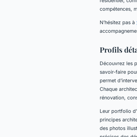
résidentiel, com
compétences, maî
N’hésitez pas à
accompagnement 
Profils dé
Découvrez les pr
savoir-faire pou
permet d’interve
Chaque architec
rénovation, cons
Leur portfolio d
principes archit
des photos illus
précises des dé