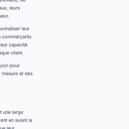
ux, leurs
ueur.
sonnaliser leur
ou commerçants
leur capacité
que client.
 Lyon pour
r mesure et des
t une large
ent en avant la
que leur