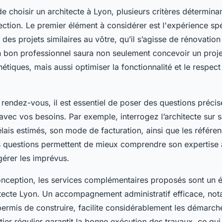
 de choisir un architecte à Lyon, plusieurs critères détermina
ection. Le premier élément à considérer est l'expérience sp
s des projets similaires au vôtre, qu’il s’agisse de rénovatio
n bon professionnel saura non seulement concevoir un proj
hétiques, mais aussi optimiser la fonctionnalité et le respe
rendez-vous, il est essentiel de poser des questions précise
 avec vos besoins. Par exemple, interrogez l’architecte sur
délais estimés, son mode de facturation, ainsi que les référe
 questions permettent de mieux comprendre son expertise 
érer les imprévus.
onception, les services complémentaires proposés sont un 
itecte Lyon. Un accompagnement administratif efficace, n
 permis de construire, facilite considérablement les démarc
tier régulier garantit la bonne exécution des travaux, ce qu