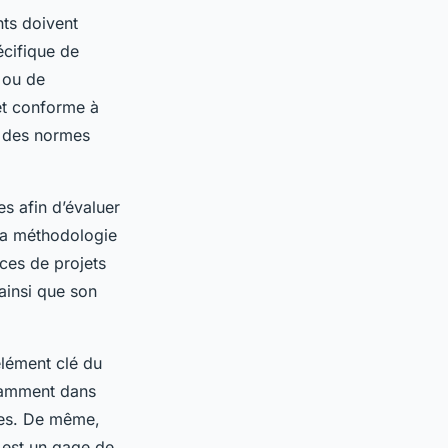
nts doivent
écifique de
n ou de
et conforme à
ct des normes
s afin d’évaluer
 sa méthodologie
nces de projets
ainsi que son
élément clé du
otamment dans
hes. De même,
i est un gage de