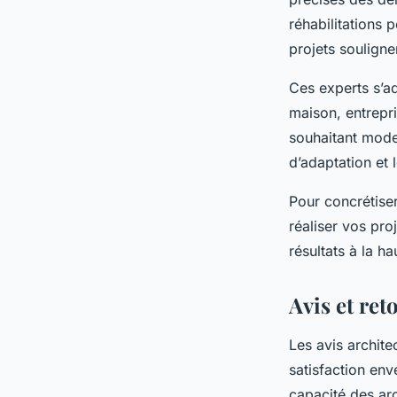
réhabilitations
projets souligne
Ces experts s’ad
maison, entrepr
souhaitant moder
d’adaptation et
Pour concrétiser
réaliser vos pr
résultats à la h
Avis et ret
Les avis archite
satisfaction env
capacité des arc